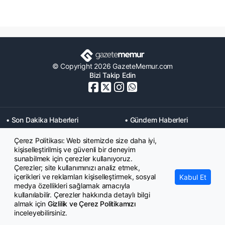
© Copyright 2026 GazeteMemur.com
Bizi Takip Edin
• Son Dakika Haberleri
• Gündem Haberleri
• Memurlar Haberleri
• KPSS Haberleri
Çerez Politikası: Web sitemizde size daha iyi,
• Ekonomi Haberleri
• Eğitim Haberleri
kişiselleştirilmiş ve güvenli bir deneyim
• Yaşam Haberleri
• Maaş Verileri Haberleri
sunabilmek için çerezler kullanıyoruz.
• Mahkeme Kararları
Çerezler; site kullanımınızı analiz etmek,
Haberleri
içerikleri ve reklamları kişiselleştirmek, sosyal
Kabul Et
medya özellikleri sağlamak amacıyla
kullanılabilir. Çerezler hakkında detaylı bilgi
almak için
Gizlilik ve Çerez Politikamızı
inceleyebilirsiniz.