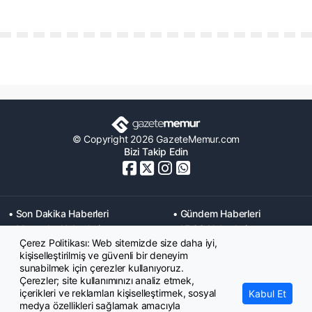
© Copyright 2026 GazeteMemur.com
Bizi Takip Edin
• Son Dakika Haberleri
• Gündem Haberleri
• Memurlar Haberleri
• KPSS Haberleri
Çerez Politikası: Web sitemizde size daha iyi,
• Ekonomi Haberleri
• Eğitim Haberleri
kişiselleştirilmiş ve güvenli bir deneyim
• Yaşam Haberleri
• Maaş Verileri Haberleri
sunabilmek için çerezler kullanıyoruz.
• Mahkeme Kararları
Çerezler; site kullanımınızı analiz etmek,
Haberleri
içerikleri ve reklamları kişiselleştirmek, sosyal
Kabul Et
medya özellikleri sağlamak amacıyla