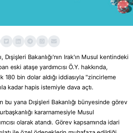
 Dışişleri Bakanlığı'nın Irak'ın Musul kentindeki
an eski ataşe yardımcısı Ö.Y. hakkında,
 180 bin dolar aldığı iddiasıyla "zincirleme
la kadar hapis istemiyle dava açtı.
n bu yana Dışişleri Bakanlığı bünyesinde görev
urbaşkanlığı kararnamesiyle Musul
mcısı olarak atandı. Görev kapsamında idari
sılatı ile özel ödeneklerin muhafaza edildiği