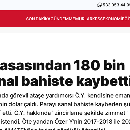
533 053 44 9
SON DAKIKA
GÜNDEM
MEMURLAR
KPSS
EKONOMI
EĞI
asasından 180 bin
anal bahiste kaybett
da görevli ataşe yardımcısı Ö.Y. kendisine ema
in dolar çaldı. Parayı sanal bahiste kaybeden şü
etti. Ö.Y. hakkında "zincirleme şekilde zimmet"
 istendi. Öte yandan Özer Y'nin 2017-2018 ile 2