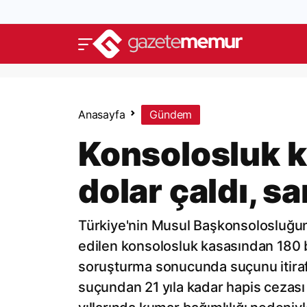
Anasayfa
Gündem
Konsolosluk k
dolar çaldı, s
Türkiye'nin Musul Başkonsolosluğun
edilen konsolosluk kasasından 180 b
soruşturma sonucunda suçunu itiraf 
suçundan 21 yıla kadar hapis cezası