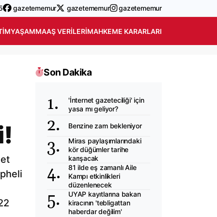
5
gazetememur
gazetememur
gazetememur
TIM
YAŞAM
MAAŞ VERILERI
MAHKEME KARARLARI
Son Dakika
'İnternet gazeteciliği' için
yasa mı geliyor?
i!
Benzine zam bekleniyor
Miras paylaşımlarındaki
kör düğümler tarihe
net
karışacak
81 ilde eş zamanlı Aile
pheli
Kampı etkinlikleri
düzenlenecek
UYAP kayıtlarına bakan
022
kiracının 'tebligattan
haberdar değilim'