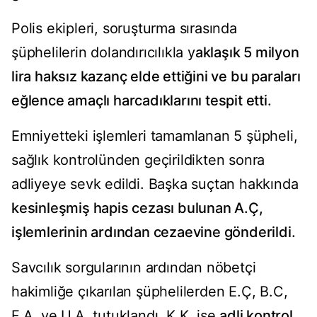
Polis ekipleri, soruşturma sırasında
şüphelilerin dolandırıcılıkla y
aklaşık 5 milyon
lira haksız kazanç elde ettiğini ve bu paraları
eğlence amaçlı harcadıklarını tespit etti.
Emniyetteki işlemleri tamamlanan 5 şüpheli,
sağlık kontrolünden geçirildikten sonra
adliyeye sevk edildi. Başka suçtan hakkında
kesinleşmiş hapis cezası bulunan A.Ç,
işlemlerinin ardından cezaevine gönderildi.
Savcılık sorgularının ardından nöbetçi
hakimliğe çıkarılan şüphelilerden E.Ç, B.C,
F.A. ve U.A. tutuklandı, K.K. ise
adli kontrol