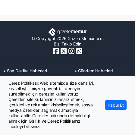
© Copyright 2026 GazeteMemur.com
Bizi Takip Edin
• Son Dakika Haberleri
• Gündem Haberleri
• Memurlar Haberleri
• KPSS Haberleri
Çerez Politikası: Web sitemizde size daha iyi,
• Ekonomi Haberleri
• Eğitim Haberleri
kişiselleştirilmiş ve güvenli bir deneyim
• Yaşam Haberleri
• Maaş Verileri Haberleri
sunabilmek için çerezler kullanıyoruz.
• Mahkeme Kararları
Çerezler; site kullanımınızı analiz etmek,
Haberleri
içerikleri ve reklamları kişiselleştirmek, sosyal
Kabul Et
medya özellikleri sağlamak amacıyla
kullanılabilir. Çerezler hakkında detaylı bilgi
almak için
Gizlilik ve Çerez Politikamızı
inceleyebilirsiniz.