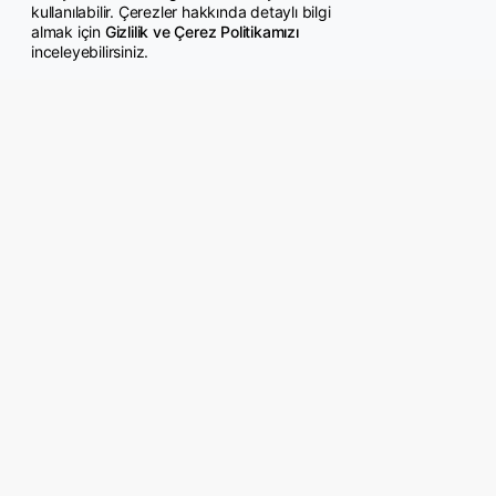
kullanılabilir. Çerezler hakkında detaylı bilgi
almak için
Gizlilik ve Çerez Politikamızı
inceleyebilirsiniz.
© Copyright 2026 GazeteMemur.com
Bizi Takip Edin
• Son Dakika Haberleri
• Gündem Haberleri
• Memurlar Haberleri
• KPSS Haberleri
• Ekonomi Haberleri
• Eğitim Haberleri
• Yaşam Haberleri
• Maaş Verileri Haberleri
• Mahkeme Kararları
Haberleri