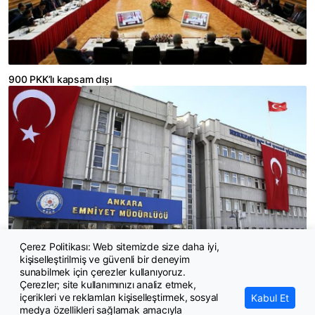
900 PKK’lı kapsam dışı
Çerez Politikası: Web sitemizde size daha iyi,
kişiselleştirilmiş ve güvenli bir deneyim
Ankara Emniyeti’nde sürpriz atama
sunabilmek için çerezler kullanıyoruz.
Çerezler; site kullanımınızı analiz etmek,
içerikleri ve reklamları kişiselleştirmek, sosyal
Kabul Et
medya özellikleri sağlamak amacıyla