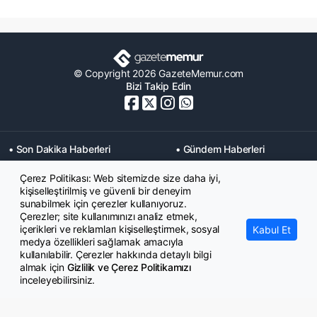
© Copyright 2026 GazeteMemur.com
Bizi Takip Edin
• Son Dakika Haberleri
• Gündem Haberleri
• Memurlar Haberleri
• KPSS Haberleri
Çerez Politikası: Web sitemizde size daha iyi,
• Ekonomi Haberleri
• Eğitim Haberleri
kişiselleştirilmiş ve güvenli bir deneyim
• Yaşam Haberleri
• Maaş Verileri Haberleri
sunabilmek için çerezler kullanıyoruz.
• Mahkeme Kararları
Çerezler; site kullanımınızı analiz etmek,
Haberleri
içerikleri ve reklamları kişiselleştirmek, sosyal
Kabul Et
medya özellikleri sağlamak amacıyla
kullanılabilir. Çerezler hakkında detaylı bilgi
almak için
Gizlilik ve Çerez Politikamızı
inceleyebilirsiniz.