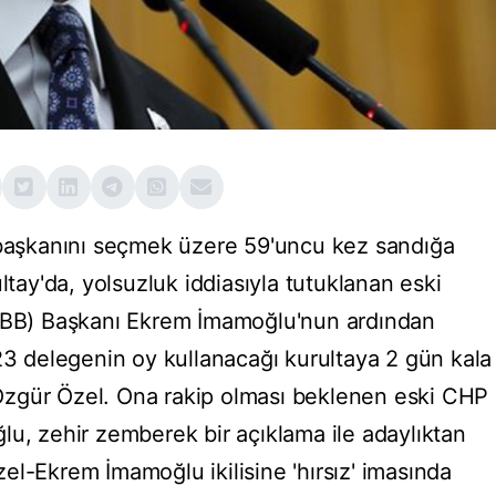
l başkanını seçmek üzere 59'uncu kez sandığa
ltay'da, yolsuzluk iddiasıyla tutuklanan eski
(İBB) Başkanı Ekrem İmamoğlu'nun ardından
323 delegenin oy kullanacağı kurultaya 2 gün kala
zgür Özel. Ona rakip olması beklenen eski CHP
lu, zehir zemberek bir açıklama ile adaylıktan
el-Ekrem İmamoğlu ikilisine 'hırsız' imasında