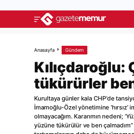
Anasayfa
Gündem
Kılıçdaroğlu:
tükürürler be
Kurultaya günler kala CHP’de tansiyo
İmamoğlu-Özel yönetimine ‘hırsız’ i
olmayacağım. Kararımın nedeni; ‘Yüzü
yüzüne tükürülür ve ben çalmadım” d