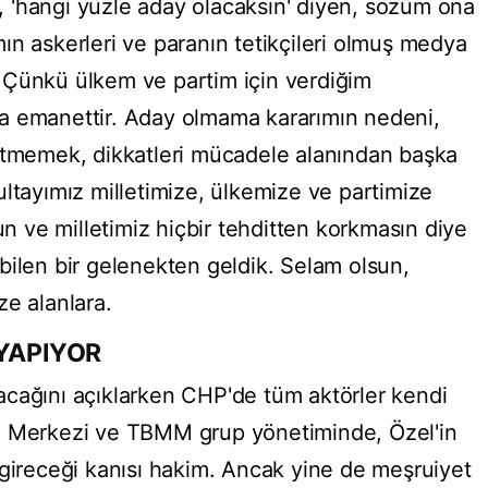
 'hangi yüzle aday olacaksın' diyen, sözüm ona
ın askerleri ve paranın tetikçileri olmuş medya
ir. Çünkü ülkem ve partim için verdiğim
a emanettir. Aday olmama kararımın nedeni,
 etmemek, dikkatleri mücadele alanından başka
ultayımız milletimize, ülkemize ve partimize
un ve milletimiz hiçbir tehditten korkmasın diye
bilen bir gelenekten geldik. Selam olsun,
ze alanlara.
 YAPIYOR
acağını açıklarken CHP'de tüm aktörler kendi
l Merkezi ve TBMM grup yönetiminde, Özel'in
 gireceği kanısı hakim. Ancak yine de meşruiyet