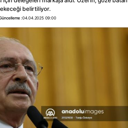
için delegeleri markaja aldı. Özel’in, göze batan
keceği belirtiliyor.
Güncelleme :
04.04.2025 09:00