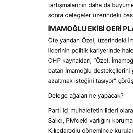
tartışmalarının daha da büyüme
sonra delegeler üzerindeki bask
İMAMOĞLU EKİBİ GERİ PL
Öte yandan Özel, üzerindeki İm
liderinin politik kariyerinde ha
CHP kaynakları, “Özel, İmamo
batan İmamoğlu destekçilerini g
azaltmak isteğini taşıyor” görü
Delege ağaları ne yapacak?
Parti içi muhalefetin lideri ola
Salıcı, PM’deki varlığını koruma
Kılıçdaroğlu döneminde kurula