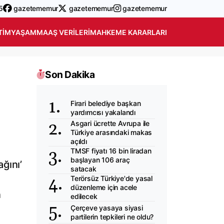
5
gazetememur
gazetememur
gazetememur
TIM
YAŞAM
MAAŞ VERILERI
MAHKEME KARARLARI
Son Dakika
Firari belediye başkan
yardımcısı yakalandı
Asgari ücrette Avrupa ile
Türkiye arasındaki makas
açıldı
TMSF fiyatı 16 bin liradan
başlayan 106 araç
ğını’
satacak
Terörsüz Türkiye'de yasal
düzenleme için acele
n
edilecek
Çerçeve yasaya siyasi
partilerin tepkileri ne oldu?