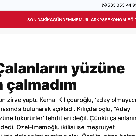
533 053 44 9
SON DAKIKA
GÜNDEM
MEMURLAR
KPSS
EKONOMI
EĞI
 Çalanların yüzüne
n çalmadım
n zirve yaptı. Kemal Kılıçdaroğlu, ‘aday olmayaca
masında bulunarak açıkladı. Kılıçdaroğlu, “Aday
ne tükürürler’ tehditleri değil. Çünkü çalanları
edi. Özel-İmamoğlu ikilisi ise meşruiyet