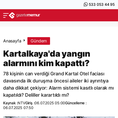
533 053 44 95
Anasayfa
Gündem
Kartalkaya'da yangın
alarmını kim kapattı?
78 kişinin can verdiği Grand Kartal Otel faciası
davasında ilk duruşma öncesi aileler iki ayrıntıya
daha dikkat çekiyor: Alarm sistemi kasıtlı olarak mı
kapatıldı? Deliller karartıldı mı?
Kaynak :
NTV
Giriş :
06.07.2025 05:00
Güncelleme :
06.07.2025 07:50