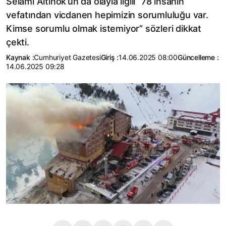
Selami Altınok’un da olayla ilgili “78 insanın
vefatından vicdanen hepimizin sorumluluğu var.
Kimse sorumlu olmak istemiyor” sözleri dikkat
çekti.
Kaynak :
Cumhuriyet Gazetesi
Giriş :
14.06.2025 08:00
Güncelleme :
14.06.2025 09:28