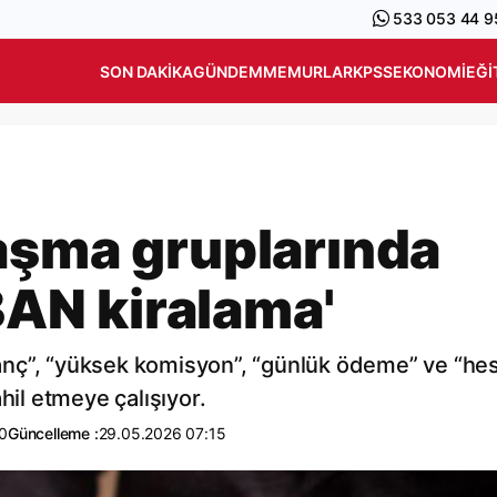
533 053 44 9
SON DAKIKA
GÜNDEM
MEMURLAR
KPSS
EKONOMI
EĞI
aşma gruplarında
IBAN kiralama'
kazanç”, “yüksek komisyon”, “günlük ödeme” ve “he
hil etmeye çalışıyor.
0
Güncelleme :
29.05.2026 07:15