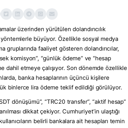
lamalar üzerinden yürütülen dolandırıcılık
i yöntemlerle büyüyor. Özellikle sosyal medya
a gruplarında faaliyet gösteren dolandırıcılar,
üksek komisyon”, “günlük ödeme” ve “hesap
ine dahil etmeye çalışıyor. Son dönemde özellikle
nlarda, banka hesaplarının üçüncü kişilere
lük binlerce lira ödeme teklif edildiği görülüyor.
USDT dönüşümü”, “TRC20 transfer”, “aktif hesap”
lanılması dikkat çekiyor. Cumhuriyet’in ulaştığı
llanıcıların belirli bankalara ait hesapları temin