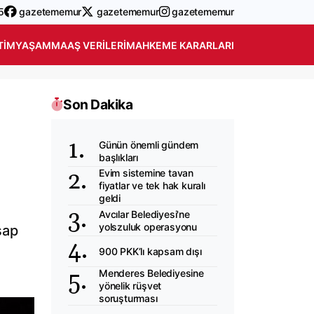
5
gazetememur
gazetememur
gazetememur
TIM
YAŞAM
MAAŞ VERILERI
MAHKEME KARARLARI
Son Dakika
Günün önemli gündem
başlıkları
Evim sistemine tavan
fiyatlar ve tek hak kuralı
geldi
Avcılar Belediyesi'ne
yolszuluk operasyonu
sap
900 PKK’lı kapsam dışı
Menderes Belediyesine
yönelik rüşvet
soruşturması