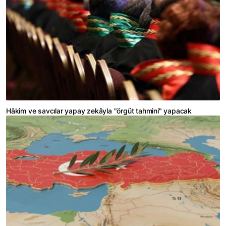
Hâkim ve savcılar yapay zekâyla "örgüt tahmini" yapacak