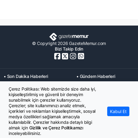
© Copyright 2026 GazeteMemur.com
Bizi Takip Edin
• Son Dakika Haberleri
• Gündem Haberleri
• Memurlar Haberleri
• KPSS Haberleri
Çerez Politikası: Web sitemizde size daha iyi,
• Ekonomi Haberleri
• Eğitim Haberleri
kişiselleştirilmiş ve güvenli bir deneyim
• Yaşam Haberleri
• Maaş Verileri Haberleri
sunabilmek için çerezler kullanıyoruz.
• Mahkeme Kararları
Çerezler; site kullanımınızı analiz etmek,
Haberleri
içerikleri ve reklamları kişiselleştirmek, sosyal
Kabul Et
medya özellikleri sağlamak amacıyla
kullanılabilir. Çerezler hakkında detaylı bilgi
almak için
Gizlilik ve Çerez Politikamızı
inceleyebilirsiniz.