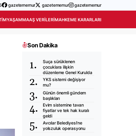
5
gazetememur
gazetememur
gazetememur
TIM
YAŞAM
MAAŞ VERILERI
MAHKEME KARARLARI
Son Dakika
Suça sürüklenen
çocuklara ilişkin
düzenleme Genel Kurulda
YKS sistemi değişiyor
mu?
Günün önemli gündem
başlıkları
Evim sistemine tavan
fiyatlar ve tek hak kuralı
geldi
Avcılar Belediyesi'ne
yolszuluk operasyonu