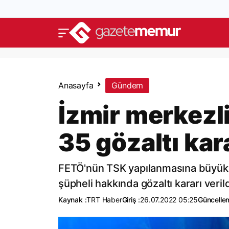
Anasayfa
Gündem
İzmir merkezl
35 gözaltı kar
FETÖ'nün TSK yapılanmasına büyük bi
şüpheli hakkında gözaltı kararı verild
Kaynak :
TRT Haber
Giriş :
26.07.2022 05:25
Güncelle