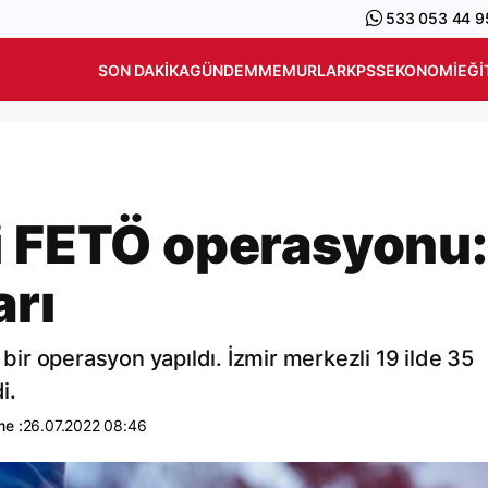
533 053 44 9
SON DAKIKA
GÜNDEM
MEMURLAR
KPSS
EKONOMI
EĞI
i FETÖ operasyonu:
arı
r operasyon yapıldı. İzmir merkezli 19 ilde 35
i.
me :
26.07.2022 08:46