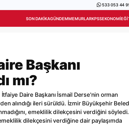
533 053 44 9
SON DAKIKA
GÜNDEM
MEMURLAR
KPSS
EKONOMI
EĞI
Daire Başkanı
dı mı?
 İtfaiye Daire Başkanı İsmail Derse'nin orman
en alındığı ileri sürüldü. İzmir Büyükşehir Beled
nmadığını, emeklilik dilekçesini verdiğini söyledi
eklilik dilekçesini verdiğine dair paylaşımda