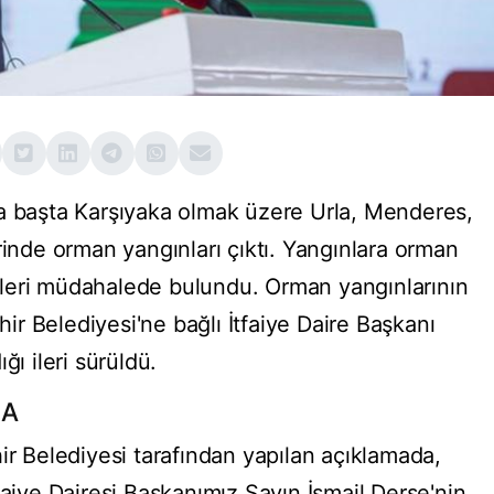
a başta Karşıyaka olmak üzere Urla, Menderes,
rinde orman yangınları çıktı. Yangınlara orman
kipleri müdahalede bulundu. Orman yangınlarının
r Belediyesi'ne bağlı İtfaiye Daire Başkanı
ğı ileri sürüldü.
MA
ir Belediyesi tarafından yapılan açıklamada,
faiye Dairesi Başkanımız Sayın İsmail Derse'nin