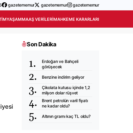
5
gazetememur
gazetememur
gazetememur
TIM
YAŞAM
MAAŞ VERILERI
MAHKEME KARARLARI
Son Dakika
Erdoğan ve Bahçeli
görüşecek
Benzine indirim geliyor
Çikolata kutusu içinde 1,2
milyon dolar rüşvet
Brent petrolün varil fiyatı
iyesi
ne kadar oldu?
.
Altının gramı kaç TL oldu?