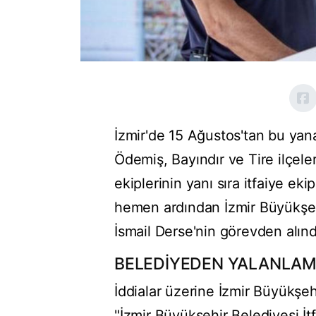
İzmir'de 15 Ağustos'tan bu yan
Ödemiş, Bayındır ve Tire ilçele
ekiplerinin yanı sıra itfaiye e
hemen ardından İzmir Büyükşehi
İsmail Derse'nin görevden alındı
BELEDİYEDEN YALANLA
İddialar üzerine İzmir Büyükşeh
"İzmir Büyükşehir Belediyesi İt