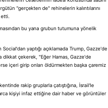
hinelerin cesetlerinin iadesi konusunda sabırlı
gütün "gerçekten de" rehinelerin kalıntılarını
etti.
rmasından bu yana grubun tutumuna yönelik
h Social'dan yaptığı açıklamada Trump, Gazze'de
a dikkat çekerek, "Eğer Hamas, Gazze'de
se içeri girip onları öldürmekten başka çaremiz
tinde rakip gruplarla çatıştığına, İsrail'le
arca kişiyi infaz ettiğine dair haber ve görüntüler