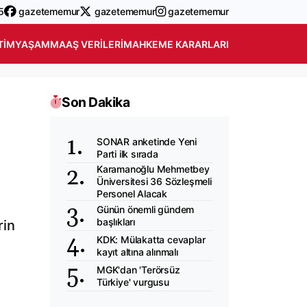
5
gazetememur
gazetememur
gazetememur
TIM
YAŞAM
MAAŞ VERILERI
MAHKEME KARARLARI
Son Dakika
SONAR anketinde Yeni
Parti ilk sırada
Karamanoğlu Mehmetbey
Üniversitesi 36 Sözleşmeli
Personel Alacak
Günün önemli gündem
başlıkları
rin
KDK: Mülakatta cevaplar
kayıt altına alınmalı
MGK'dan 'Terörsüz
Türkiye' vurgusu