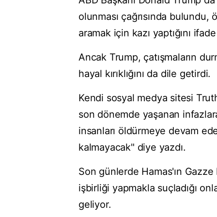
ABD Başkanı Donald Trump da re
olunması çağrısında bulundu, ör
aramak için kazı yaptığını ifade 
Ancak Trump, çatışmaların du
hayal kırıklığını da dile getirdi.
Kendi sosyal medya sitesi Trut
son dönemde yaşanan infazlar
insanları öldürmeye devam eder
kalmayacak" diye yazdı.
Son günlerde Hamas'ın Gazze ken
işbirliği yapmakla suçladığı onl
geliyor.