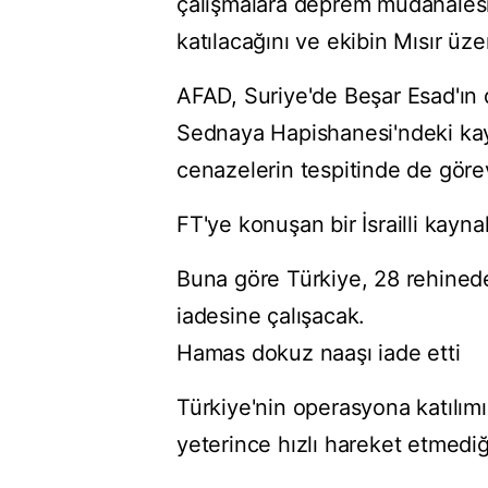
çalışmalara deprem müdahalesi
katılacağını ve ekibin Mısır üz
AFAD, Suriye'de Beşar Esad'ın 
Sednaya Hapishanesi'ndeki kay
cenazelerin tespitinde de görev
FT'ye konuşan bir İsrailli kayna
Buna göre Türkiye, 28 rehineden
iadesine çalışacak.
Hamas dokuz naaşı iade etti
Türkiye'nin operasyona katılım
yeterince hızlı hareket etmediği e