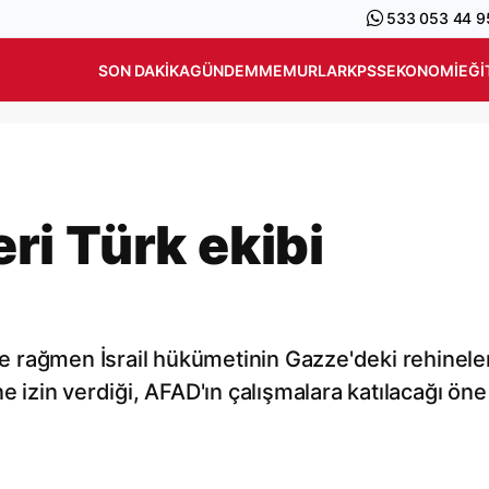
533 053 44 9
SON DAKIKA
GÜNDEM
MEMURLAR
KPSS
EKONOMI
EĞI
leri Türk ekibi
iğe rağmen İsrail hükümetinin Gazze'deki rehinele
e izin verdiği, AFAD'ın çalışmalara katılacağı öne