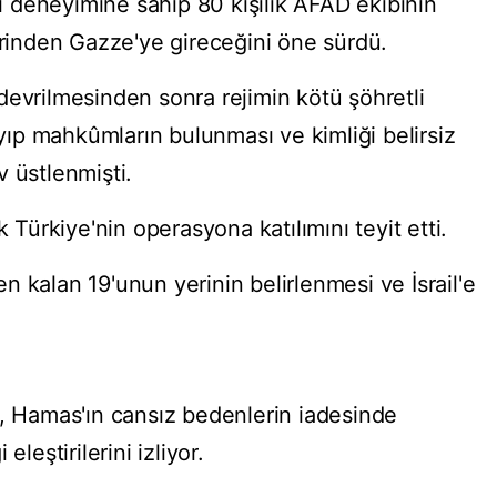
 deneyimine sahip 80 kişilik AFAD ekibinin
erinden Gazze'ye gireceğini öne sürdü.
devrilmesinden sonra rejimin kötü şöhretli
ıp mahkûmların bulunması ve kimliği belirsiz
 üstlenmişti.
k Türkiye'nin operasyona katılımını teyit etti.
 kalan 19'unun yerinin belirlenmesi ve İsrail'e
ı, Hamas'ın cansız bedenlerin iadesinde
leştirilerini izliyor.