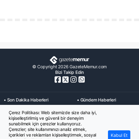
© Copyright 2026 GazeteMemur.com
Bizi Takip Edin
• Son Dakika Haberleri
• Gündem Haberleri
• Memurlar Haberleri
• KPSS Haberleri
Çerez Politikası: Web sitemizde size daha iyi,
• Ekonomi Haberleri
• Eğitim Haberleri
kişiselleştirilmiş ve güvenli bir deneyim
• Yaşam Haberleri
• Maaş Verileri Haberleri
sunabilmek için çerezler kullanıyoruz.
• Mahkeme Kararları
Çerezler; site kullanımınızı analiz etmek,
Haberleri
içerikleri ve reklamları kişiselleştirmek, sosyal
Kabul Et