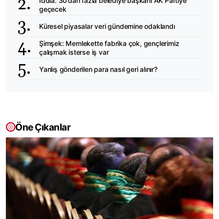
İddia: 30’dan fazla belediye başkanı AK Partiye
geçecek
Küresel piyasalar veri gündemine odaklandı
Şimşek: Memlekette fabrika çok, gençlerimiz
çalışmak isterse iş var
Yanlış gönderilen para nasıl geri alınır?
Öne Çıkanlar