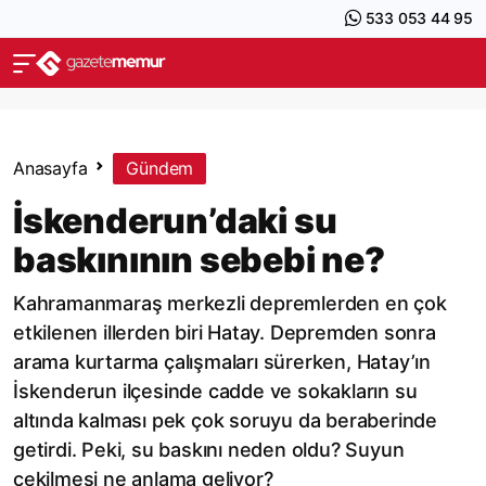
533 053 44 95
Anasayfa
Gündem
İskenderun’daki su
baskınının sebebi ne?
Kahramanmaraş merkezli depremlerden en çok
etkilenen illerden biri Hatay. Depremden sonra
arama kurtarma çalışmaları sürerken, Hatay’ın
İskenderun ilçesinde cadde ve sokakların su
altında kalması pek çok soruyu da beraberinde
getirdi. Peki, su baskını neden oldu? Suyun
çekilmesi ne anlama geliyor?