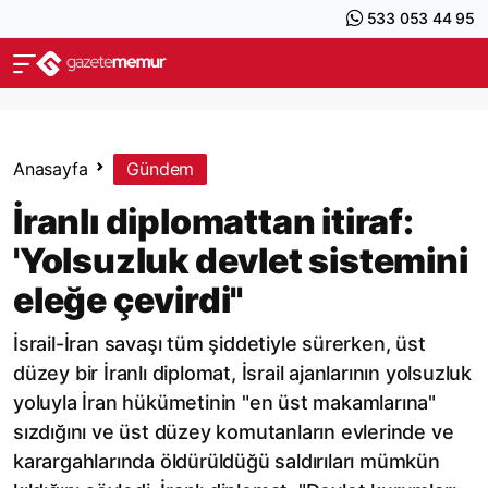
533 053 44 95
Anasayfa
Gündem
İranlı diplomattan itiraf:
'Yolsuzluk devlet sistemini
eleğe çevirdi"
İsrail-İran savaşı tüm şiddetiyle sürerken, üst
düzey bir İranlı diplomat, İsrail ajanlarının yolsuzluk
yoluyla İran hükümetinin "en üst makamlarına"
sızdığını ve üst düzey komutanların evlerinde ve
karargahlarında öldürüldüğü saldırıları mümkün