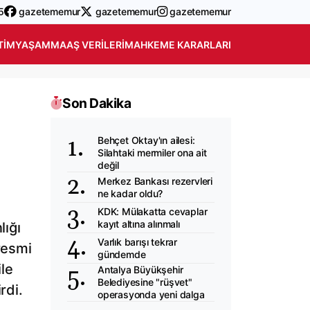
5
gazetememur
gazetememur
gazetememur
TIM
YAŞAM
MAAŞ VERILERI
MAHKEME KARARLARI
Son Dakika
Behçet Oktay'ın ailesi:
Silahtaki mermiler ona ait
değil
Merkez Bankası rezervleri
ne kadar oldu?
KDK: Mülakatta cevaplar
kayıt altına alınmalı
lığı
Varlık barışı tekrar
resmi
gündemde
ile
Antalya Büyükşehir
Belediyesine "rüşvet"
rdi.
operasyonda yeni dalga