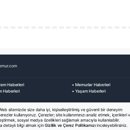
emur.com
em Haberleri
• Memurlar Haberleri
m Haberleri
• Yaşam Haberleri
 Web sitemizde size daha iyi, kişiselleştirilmiş ve güvenli bir deneyim
rezler kullanıyoruz. Çerezler; site kullanımınızı analiz etmek, içerikleri 
leştirmek, sosyal medya özellikleri sağlamak amacıyla kullanılabilir.
 detaylı bilgi almak için
Gizlilik ve Çerez Politikamızı
inceleyebilirsiniz.