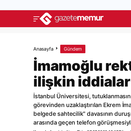
Anasayfa
Gündem
İmamoğlu rek
ilişkin iddiala
İstanbul Üniversitesi, tutuklanması
görevinden uzaklaştırılan Ekrem İma
belgede sahtecilik" davasının duruş
arasında geçen telefon görüşmesiyle