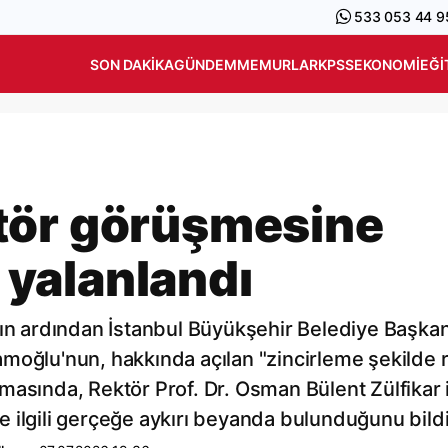
533 053 44 9
SON DAKIKA
GÜNDEM
MEMURLAR
KPSS
EKONOMI
EĞI
tör görüşmesine
r yalanlandı
nın ardından İstanbul Büyükşehir Belediye Başkan
moğlu'nun, hakkında açılan "zincirleme şekilde 
masında, Rektör Prof. Dr. Osman Bülent Zülfikar 
 ilgili gerçeğe aykırı beyanda bulunduğunu bildi