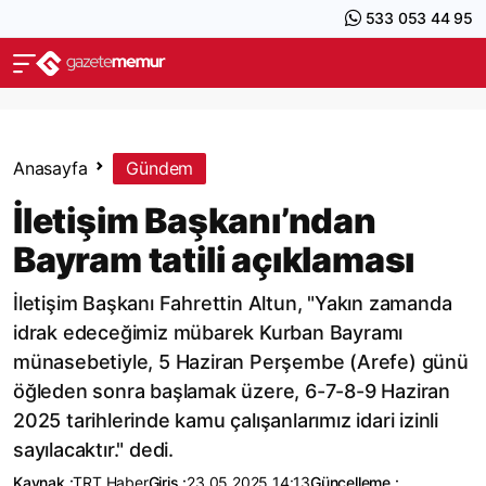
533 053 44 95
Anasayfa
Gündem
İletişim Başkanı’ndan
Bayram tatili açıklaması
İletişim Başkanı Fahrettin Altun, "Yakın zamanda
idrak edeceğimiz mübarek Kurban Bayramı
münasebetiyle, 5 Haziran Perşembe (Arefe) günü
öğleden sonra başlamak üzere, 6-7-8-9 Haziran
2025 tarihlerinde kamu çalışanlarımız idari izinli
sayılacaktır." dedi.
Kaynak :
TRT Haber
Giriş :
23.05.2025 14:13
Güncelleme :