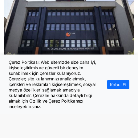
Çerez Politikası: Web sitemizde size daha iyi,
kişiselleştirilmiş ve güvenli bir deneyim
ÖSYM'den kalp masajıyla hayat kurtaran gözetmene ceza
sunabilmek için çerezler kullanıyoruz.
Çerezler; site kullanımınızı analiz etmek,
içerikleri ve reklamları kişiselleştirmek, sosyal
Kabul Et
medya özellikleri sağlamak amacıyla
kullanılabilir. Çerezler hakkında detaylı bilgi
almak için
Gizlilik ve Çerez Politikamızı
inceleyebilirsiniz.