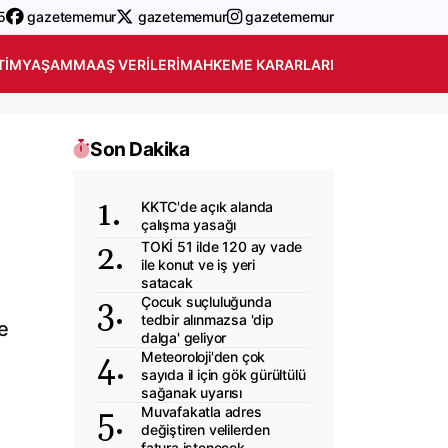
5
gazetememur
gazetememur
gazetememur
TIM
YAŞAM
MAAŞ VERILERI
MAHKEME KARARLARI
Son Dakika
KKTC'de açık alanda
çalışma yasağı
TOKİ 51 ilde 120 ay vade
ile konut ve iş yeri
satacak
Çocuk suçluluğunda
tedbir alınmazsa 'dip
e
dalga' geliyor
Meteoroloji'den çok
sayıda il için gök gürültülü
sağanak uyarısı
Muvafakatla adres
değiştiren velilerden
fatura istenecek