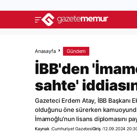
Anasayfa
Gündem
İBB'den 'İmam
sahte' iddiası
Gazeteci Erdem Atay, İBB Başkanı E
olduğunu öne sürerken kamuoyunda y
İmamoğlu'nun lisans diplomasını pay
Kaynak :
Cumhuriyet Gazetesi
Giriş :
12.09.2024 20:3