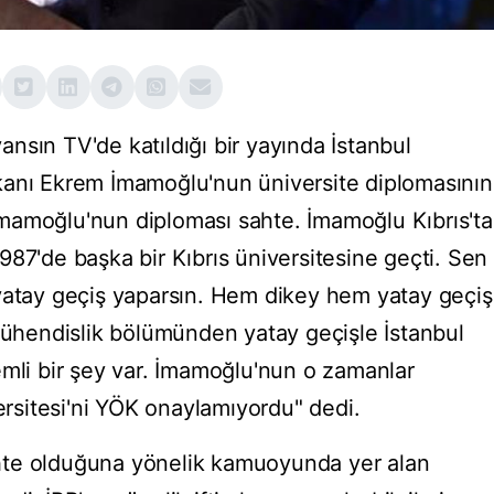
nsın TV'de katıldığı bir yayında İstanbul
kanı Ekrem İmamoğlu'nun üniversite diplomasının
mamoğlu'nun diploması sahte. İmamoğlu Kıbrıs'ta
87'de başka bir Kıbrıs üniversitesine geçti. Sen
yatay geçiş yaparsın. Hem dikey hem yatay geçiş
hendislik bölümünden yatay geçişle İstanbul
emli bir şey var. İmamoğlu'nun o zamanlar
sitesi'ni YÖK onaylamıyordu" dedi.
hte olduğuna yönelik kamuoyunda yer alan