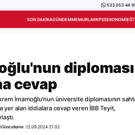
533 053 44 9
SON DAKIKA
GÜNDEM
MEMURLAR
KPSS
EKONOMI
EĞI
oğlu'nun diploması
na cevap
krem İmamoğlu'nun üniversite diplomasının saht
er alan iddialara cevap veren İBB Teyit,
laştı.
0
Güncelleme :
12.09.2024 21:02