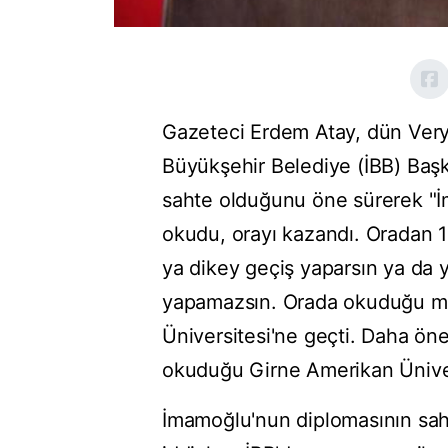
Gazeteci Erdem Atay, dün Verya
Büyükşehir Belediye (İBB) Baş
sahte olduğunu öne sürerek "İ
okudu, orayı kazandı. Oradan 19
ya dikey geçiş yaparsın ya da 
yapamazsın. Orada okuduğu mü
Üniversitesi'ne geçti. Daha ön
okuduğu Girne Amerikan Üniver
İmamoğlu'nun diplomasının sa