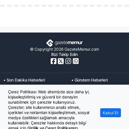
© Copyright 2026 GazeteMemur.com
Bizi Takip Edin
• Son Dakika Haberleri
• Gündem Haberleri
• Memurlar Haberleri
• KPSS Haberleri
Çerez Politikası: Web sitemizde size daha iyi,
• Ekonomi Haberleri
• Eğitim Haberleri
kişiselleştirilmiş ve güvenli bir deneyim
• Yaşam Haberleri
• Maaş Verileri Haberleri
sunabilmek için çerezler kullanıyoruz.
• Mahkeme Kararları
Çerezler; site kullanımınızı analiz etmek,
Haberleri
içerikleri ve reklamları kişiselleştirmek, sosyal
Kabul Et
medya özellikleri sağlamak amacıyla
kullanılabilir. Çerezler hakkında detaylı bilgi
almak için
Gizlilik ve Çerez Politikamızı