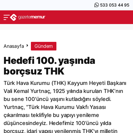
533 053 44 95
Anasayfa
Gündem
Hedefi 100. yaşında
borçsuz THK
Türk Hava Kurumu (THK) Kayyum Heyeti Başkanı
Vali Kemal Yurtnaç, 1925 yılında kurulan THK’nın
bu sene 100'üncü yaşını kutladığını söyledi.
Yurtnaç, “Türk Hava Kurumu Vakfı Yasası
çıkarılması teklifiyle bu yapıyı yenileme
düşüncesindeyiz. Hedefimiz 100’üncü yılda
borçsuz, idari yapısı yenilenmiş THK'yı milletin