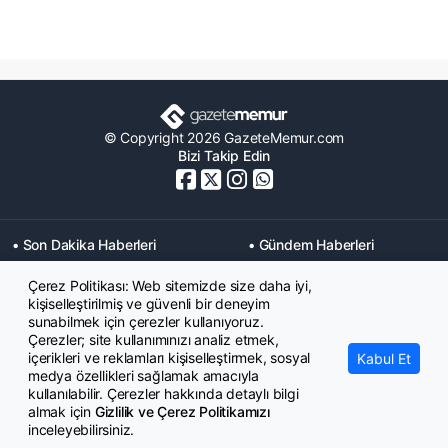
© Copyright 2026 GazeteMemur.com
Bizi Takip Edin
• Son Dakika Haberleri
• Gündem Haberleri
• Memurlar Haberleri
• KPSS Haberleri
Çerez Politikası: Web sitemizde size daha iyi,
• Ekonomi Haberleri
• Eğitim Haberleri
kişiselleştirilmiş ve güvenli bir deneyim
• Yaşam Haberleri
• Maaş Verileri Haberleri
sunabilmek için çerezler kullanıyoruz.
• Mahkeme Kararları
Çerezler; site kullanımınızı analiz etmek,
Haberleri
içerikleri ve reklamları kişiselleştirmek, sosyal
Kabul Et
medya özellikleri sağlamak amacıyla
kullanılabilir. Çerezler hakkında detaylı bilgi
almak için
Gizlilik ve Çerez Politikamızı
inceleyebilirsiniz.