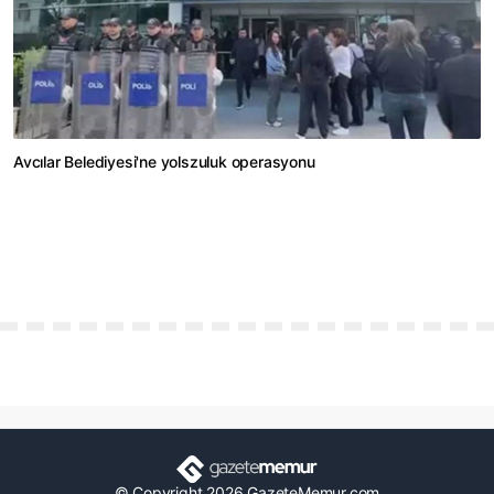
Avcılar Belediyesi'ne yolszuluk operasyonu
© Copyright 2026 GazeteMemur.com