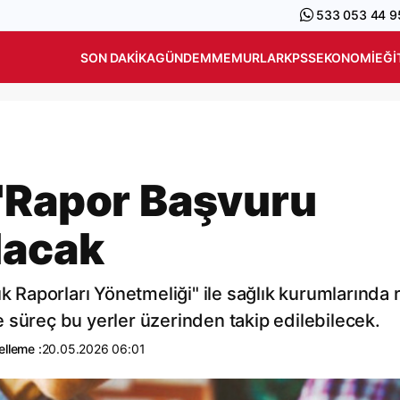
533 053 44 9
SON DAKIKA
GÜNDEM
MEMURLAR
KPSS
EKONOMI
EĞI
'Rapor Başvuru
lacak
ık Raporları Yönetmeliği" ile sağlık kurumlarında 
 süreç bu yerler üzerinden takip edilebilecek.
lleme :
20.05.2026 06:01