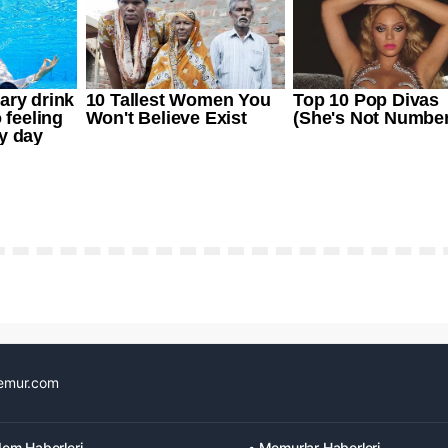
emur.com
em Haberleri
• Memurlar Haberleri