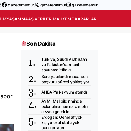
5
gazetememur
gazetememur
gazetememur
TIM
YAŞAM
MAAŞ VERILERI
MAHKEME KARARLARI
Son Dakika
Türkiye, Suudi Arabistan
ve Pakistan'dan tarihi
savunma ittifakı
Borç yapılandırmada son
başvuru süresi yaklaşıyor
AHBAP'a kayyum atandı
rapor
AYM: Mal bildiriminde
bulunulmamasına disiplin
cezası gereklidir
Erdoğan: Genel af yok,
kişiye özel statü yok,
bunu anlatın