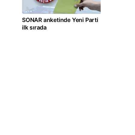
SONAR anketinde Yeni Parti
ilk sırada
n