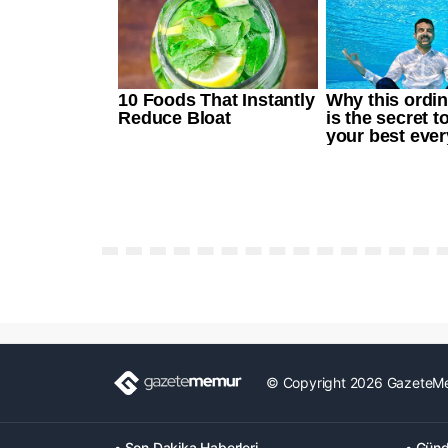
© Copyright 2026 GazeteM
• Son Dakika Haberleri
• Günd