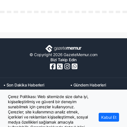
© Copyright 2026 GazeteMemur.com
Bizi Takip Edin
• Son Dakika Haberleri
• Gündem Haberleri
• Memurlar Haberleri
• KPSS Haberleri
Çerez Politikası: Web sitemizde size daha iyi,
• Ekonomi Haberleri
• Eğitim Haberleri
kişiselleştirilmiş ve güvenli bir deneyim
• Yaşam Haberleri
• Maaş Verileri Haberleri
sunabilmek için çerezler kullanıyoruz.
• Mahkeme Kararları
Çerezler; site kullanımınızı analiz etmek,
Haberleri
içerikleri ve reklamları kişiselleştirmek, sosyal
Kabul Et
medya özellikleri sağlamak amacıyla