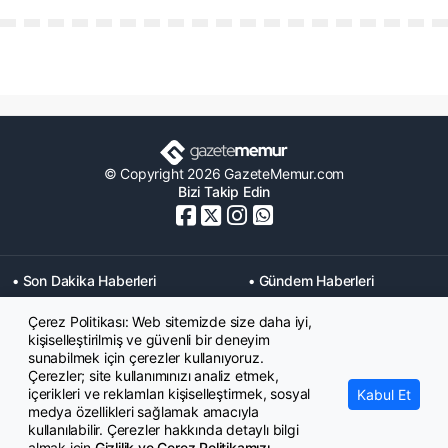
© Copyright 2026 GazeteMemur.com
Bizi Takip Edin
• Son Dakika Haberleri
• Gündem Haberleri
• Memurlar Haberleri
• KPSS Haberleri
Çerez Politikası: Web sitemizde size daha iyi,
• Ekonomi Haberleri
• Eğitim Haberleri
kişiselleştirilmiş ve güvenli bir deneyim
• Yaşam Haberleri
• Maaş Verileri Haberleri
sunabilmek için çerezler kullanıyoruz.
• Mahkeme Kararları
Çerezler; site kullanımınızı analiz etmek,
Haberleri
içerikleri ve reklamları kişiselleştirmek, sosyal
Kabul Et
medya özellikleri sağlamak amacıyla
kullanılabilir. Çerezler hakkında detaylı bilgi
almak için
Gizlilik ve Çerez Politikamızı