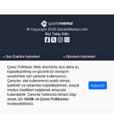
© Copyright 2026 GazeteMemur.com
Bizi Takip Edin
• Son Dakika Haberleri
• Gündem Haberleri
• Memurlar Haberleri
• KPSS Haberleri
Çerez Politikası: Web sitemizde size daha iyi,
• Ekonomi Haberleri
• Eğitim Haberleri
kişiselleştirilmiş ve güvenli bir deneyim
• Yaşam Haberleri
• Maaş Verileri Haberleri
sunabilmek için çerezler kullanıyoruz.
• Mahkeme Kararları
Çerezler; site kullanımınızı analiz etmek,
Haberleri
içerikleri ve reklamları kişiselleştirmek, sosyal
Kabul Et
medya özellikleri sağlamak amacıyla
kullanılabilir. Çerezler hakkında detaylı bilgi
almak için
Gizlilik ve Çerez Politikamızı
inceleyebilirsiniz.