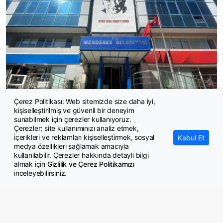
Çerez Politikası: Web sitemizde size daha iyi,
kişiselleştirilmiş ve güvenli bir deneyim
Menderes Belediyesine yönelik rüşvet soruşturması
sunabilmek için çerezler kullanıyoruz.
Çerezler; site kullanımınızı analiz etmek,
içerikleri ve reklamları kişiselleştirmek, sosyal
Kabul Et
medya özellikleri sağlamak amacıyla
kullanılabilir. Çerezler hakkında detaylı bilgi
almak için
Gizlilik ve Çerez Politikamızı
inceleyebilirsiniz.