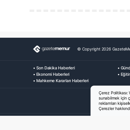
© Copyright 2026 GazeteM
• Son Dakika Haberleri
• Günd
• Ekonomi Haberleri
• Eğiti
• Mahkeme Kararları Haberleri
Çerez Politikası:
sunabilmek için çe
reklamları kişisel
Çerezler hakkında
Hakkımızda
Künye
Gizlilik Politikası
Çerez Poltikası
KVK