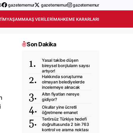
5
gazetememur
gazetememur
gazetememur
TIM
YAŞAM
MAAŞ VERILERI
MAHKEME KARARLARI
Son Dakika
Yasal takibe düşen
bireysel borçluların sayısı
artıyor!
Hakkında soruşturma
olmayan belediyelerde
incelemeye alınacak
Altın fiyatları nereye
n
gidiyor?
i
Okullar yine ücretli
öğretmene emanet
Terörsüz Türkiye hedefi
doğrultusunda 2 bin 763
kontrol ve arama noktası