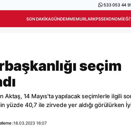
533 053 44 9
SON DAKIKA
GÜNDEM
MEMURLAR
KPSS
EKONOMI
EĞI
başkanlığı seçim
adı
Aktaş, 14 Mayıs'ta yapılacak seçimlerle ilgili so
in yüzde 40,7 ile zirvede yer aldığı görülürken İy
lleme :
18.03.2023 16:07