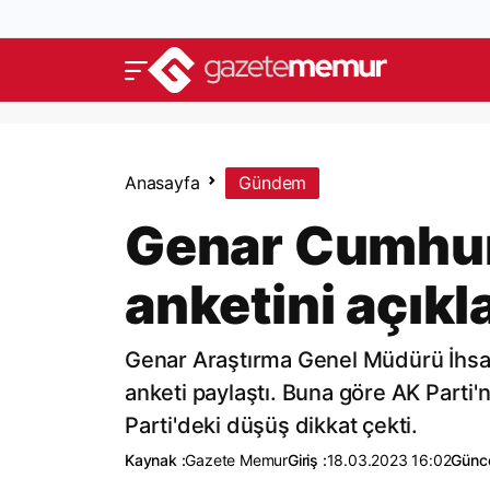
Anasayfa
Gündem
Genar Cumhur
anketini açıkl
Genar Araştırma Genel Müdürü İhsan 
anketi paylaştı. Buna göre AK Parti'n
Parti'deki düşüş dikkat çekti.
Kaynak :
Gazete Memur
Giriş :
18.03.2023 16:02
Günce