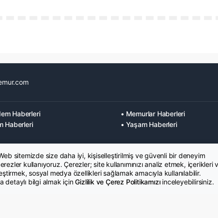
emur.com
em Haberleri
• Memurlar Haberleri
m Haberleri
• Yaşam Haberleri
 Web sitemizde size daha iyi, kişiselleştirilmiş ve güvenli bir deneyim
rezler kullanıyoruz. Çerezler; site kullanımınızı analiz etmek, içerikleri 
leştirmek, sosyal medya özellikleri sağlamak amacıyla kullanılabilir.
 detaylı bilgi almak için
Gizlilik ve Çerez Politikamızı
inceleyebilirsiniz.
K Metni
İletişim