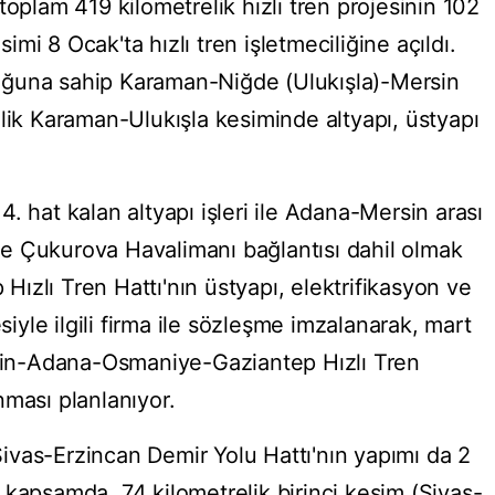
toplam 419 kilometrelik hızlı tren projesinin 102
mi 8 Ocak'ta hızlı tren işletmeciliğine açıldı.
uğuna sahip Karaman-Niğde (Ulukışla)-Mersin
lik Karaman-Ulukışla kesiminde altyapı, üstyapı
. hat kalan altyapı işleri ile Adana-Mersin arası
 ile Çukurova Havalimanı bağlantısı dahil olmak
ızlı Tren Hattı'nın üstyapı, elektrifikasyon ve
esiyle ilgili firma ile sözleşme imzalanarak, mart
rsin-Adana-Osmaniye-Gaziantep Hızlı Tren
nması planlanıyor.
vas-Erzincan Demir Yolu Hattı'nın yapımı da 2
 kapsamda, 74 kilometrelik birinci kesim (Sivas-