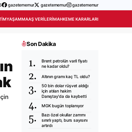
5
gazetememur
gazetememur
gazetememur
TIM
YAŞAM
MAAŞ VERILERI
MAHKEME KARARLARI
Son Dakika
ın
Brent petrolün varil fiyatı
ne kadar oldu?
ak
Altının gramı kaç TL oldu?
50 bin dolar rüşvet aldığı
için atılan hakim
için
Danıştay'da da kaybetti
MGK bugün toplanıyor
Bazı özel okullar zammı
sınırlı yaptı, burs sayısını
artırdı