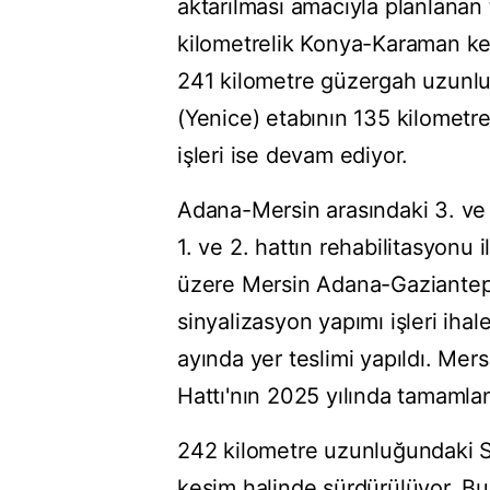
aktarılması amacıyla planlanan 
kilometrelik Konya-Karaman kesi
241 kilometre güzergah uzunl
(Yenice) etabının 135 kilometre
işleri ise devam ediyor.
Adana-Mersin arasındaki 3. ve 4
1. ve 2. hattın rehabilitasyonu
üzere Mersin Adana-Gaziantep H
sinyalizasyon yapımı işleri ihal
ayında yer teslimi yapıldı. Me
Hattı'nın 2025 yılında tamamla
242 kilometre uzunluğundaki Si
kesim halinde sürdürülüyor. Bu