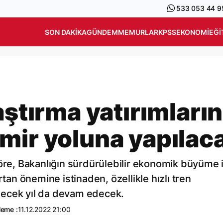
533 053 44 9
SON DAKIKA
GÜNDEM
MEMURLAR
KPSS
EKONOMI
EĞI
aştırma yatırımların
mir yoluna yapılac
göre, Bakanlığın sürdürülebilir ekonomik büyüme 
rtan önemine istinaden, özellikle hızlı tren
gelecek yıl da devam edecek.
leme :
11.12.2022 21:00