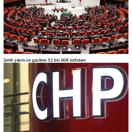
Şehit yakını ve gazilere 52 bin 608 istihdam