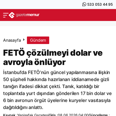
533 053 44 95
Anasayfa
Gündem
FETÖ çözülmeyi dolar ve
avroyla önlüyor
İstanbul’da FETÖ’nün güncel yapılanmasına ilişkin
50 şüpheli hakkında hazırlanan iddianamede gizli
tanığın ifadesi dikkat çekti. Tanık, katıldığı bir
toplantıda yurt dışından gönderilen 17 bin dolar ve
6 bin avronun örgüt üyelerine kuryeler vasıtasıyla
dağıtıldığını anlattı.
Kaynak :
Yenişafak Gazetesi
Giriş :
08.06.2026 04:00
Güncelleme :