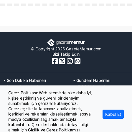
© Copyright 2026 GazeteMemur.com
Bizi Takip Edin
• Son Dakika Haberleri
• Gündem Haberleri
• Memurlar Haberleri
• KPSS Haberleri
Çerez Politikası: Web sitemizde size daha iyi,
• Ekonomi Haberleri
• Eğitim Haberleri
kişiselleştirilmiş ve güvenli bir deneyim
• Yaşam Haberleri
• Maaş Verileri Haberleri
sunabilmek için çerezler kullanıyoruz.
• Mahkeme Kararları
Çerezler; site kullanımınızı analiz etmek,
Haberleri
içerikleri ve reklamları kişiselleştirmek, sosyal
Kabul Et
medya özellikleri sağlamak amacıyla
kullanılabilir. Çerezler hakkında detaylı bilgi
almak için
Gizlilik ve Çerez Politikamızı