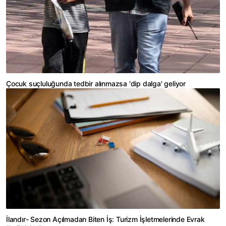
Çocuk suçluluğunda tedbir alınmazsa 'dip dalga' geliyor
İlandır- Sezon Açılmadan Biten İş: Turizm İşletmelerinde Evrak