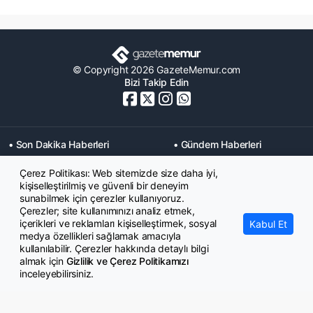
© Copyright 2026 GazeteMemur.com
Bizi Takip Edin
• Son Dakika Haberleri
• Gündem Haberleri
• Memurlar Haberleri
• KPSS Haberleri
Çerez Politikası: Web sitemizde size daha iyi,
• Ekonomi Haberleri
• Eğitim Haberleri
kişiselleştirilmiş ve güvenli bir deneyim
• Yaşam Haberleri
• Maaş Verileri Haberleri
sunabilmek için çerezler kullanıyoruz.
• Mahkeme Kararları
Çerezler; site kullanımınızı analiz etmek,
Haberleri
içerikleri ve reklamları kişiselleştirmek, sosyal
Kabul Et
medya özellikleri sağlamak amacıyla
kullanılabilir. Çerezler hakkında detaylı bilgi
almak için
Gizlilik ve Çerez Politikamızı
inceleyebilirsiniz.