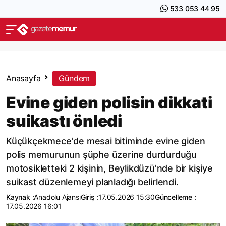
533 053 44 95
Anasayfa
Gündem
Evine giden polisin dikkati
suikastı önledi
Küçükçekmece'de mesai bitiminde evine giden
polis memurunun şüphe üzerine durdurduğu
motosikletteki 2 kişinin, Beylikdüzü'nde bir kişiye
suikast düzenlemeyi planladığı belirlendi.
Kaynak :
Anadolu Ajansı
Giriş :
17.05.2026 15:30
Güncelleme :
17.05.2026 16:01