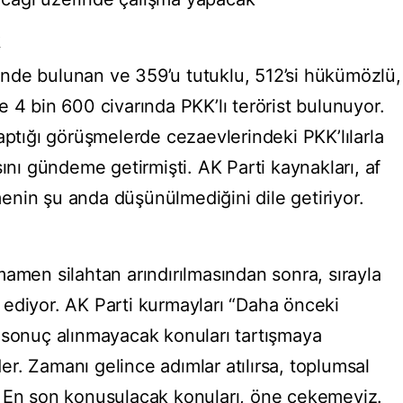
R
nde bulunan ve 359’u tutuklu, 512’si hükümözlü,
 4 bin 600 civarında PKK’lı terörist bulunuyor.
aptığı görüşmelerde cezaevlerindeki PKK’lılarla
sını gündeme getirmişti. AK Parti kaynakları, af
nin şu anda düşünülmediğini dile getiriyor.
amen silahtan arındırılmasından sonra, sırayla
de ediyor. AK Parti kurmayları “Daha önceki
 sonuç alınmayacak konuları tartışmaya
r. Zamanı gelince adımlar atılırsa, toplumsal
. En son konuşulacak konuları, öne çekemeyiz.