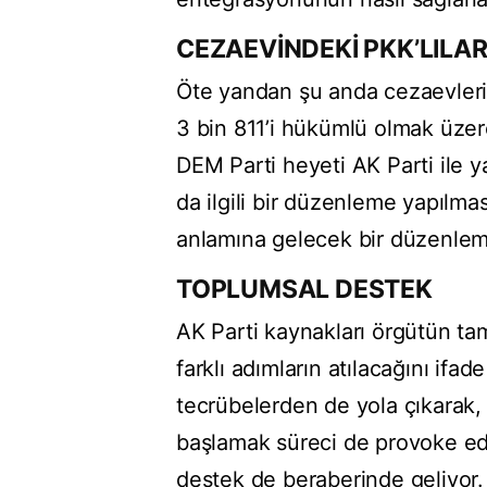
CEZAEVİNDEKİ PKK’LILA
Öte yandan şu anda cezaevleri
3 bin 811’i hükümlü olmak üzere
DEM Parti heyeti AK Parti ile y
da ilgili bir düzenleme yapılma
anlamına gelecek bir düzenleme
TOPLUMSAL DESTEK
AK Parti kaynakları örgütün tam
farklı adımların atılacağını ifa
tecrübelerden de yola çıkarak,
başlamak süreci de provoke ede
destek de beraberinde geliyor