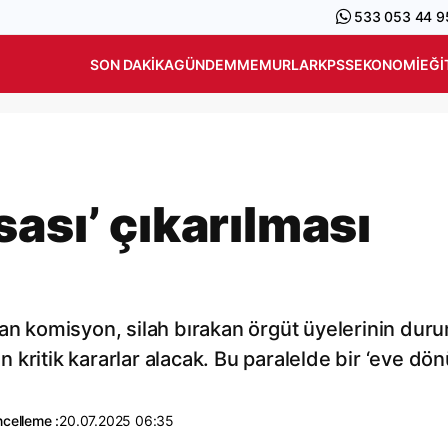
533 053 44 9
SON DAKIKA
GÜNDEM
MEMURLAR
KPSS
EKONOMI
EĞI
ası’ çıkarılması
nan komisyon, silah bırakan örgüt üyelerinin dur
kritik kararlar alacak. Bu paralelde bir ‘eve dö
celleme :
20.07.2025 06:35