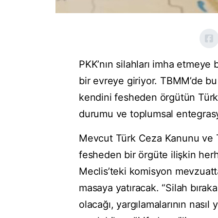
PKK’nın silahları imha etmeye b
bir evreye giriyor. TBMM’de bu
kendini fesheden örgütün Türk 
durumu ve toplumsal entegrasyo
Mevcut Türk Ceza Kanunu ve T
fesheden bir örgüte ilişkin he
Meclis’teki komisyon mevzuatta
masaya yatıracak. “Silah bıraka
olacağı, yargılamalarının nasıl