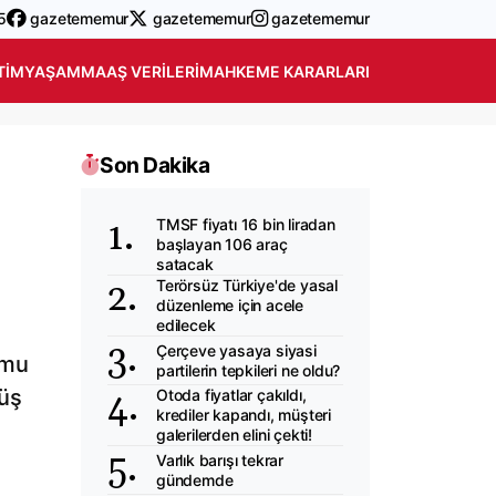
5
gazetememur
gazetememur
gazetememur
TIM
YAŞAM
MAAŞ VERILERI
MAHKEME KARARLARI
Son Dakika
TMSF fiyatı 16 bin liradan
başlayan 106 araç
satacak
Terörsüz Türkiye'de yasal
düzenleme için acele
edilecek
Çerçeve yasaya siyasi
umu
partilerin tepkileri ne oldu?
nüş
Otoda fiyatlar çakıldı,
krediler kapandı, müşteri
galerilerden elini çekti!
Varlık barışı tekrar
gündemde