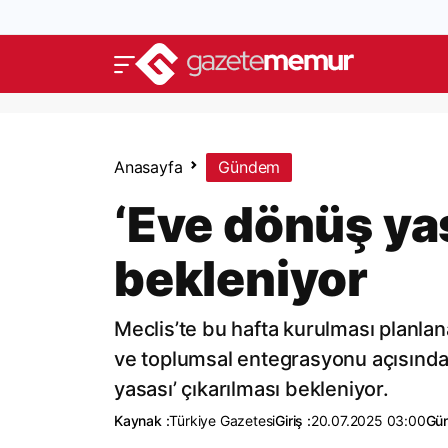
Anasayfa
Gündem
‘Eve dönüş yas
bekleniyor
Meclis’te bu hafta kurulması planla
ve toplumsal entegrasyonu açısından 
yasası’ çıkarılması bekleniyor.
Kaynak :
Türkiye Gazetesi
Giriş :
20.07.2025 03:00
Gün