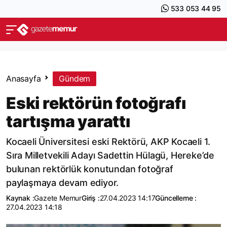
533 053 44 95
Anasayfa
Gündem
Eski rektörün fotoğrafı
tartışma yarattı
Kocaeli Üniversitesi eski Rektörü, AKP Kocaeli 1.
Sıra Milletvekili Adayı Sadettin Hülagü, Hereke’de
bulunan rektörlük konutundan fotoğraf
paylaşmaya devam ediyor.
Kaynak :
Gazete Memur
Giriş :
27.04.2023 14:17
Güncelleme :
27.04.2023 14:18