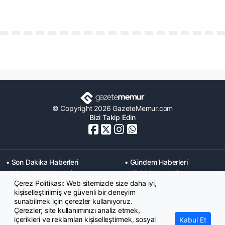
© Copyright 2026 GazeteMemur.com
Bizi Takip Edin
• Son Dakika Haberleri
• Gündem Haberleri
• Memurlar Haberleri
• KPSS Haberleri
Çerez Politikası: Web sitemizde size daha iyi,
• Ekonomi Haberleri
• Eğitim Haberleri
kişiselleştirilmiş ve güvenli bir deneyim
• Yaşam Haberleri
• Maaş Verileri Haberleri
sunabilmek için çerezler kullanıyoruz.
• Mahkeme Kararları
Çerezler; site kullanımınızı analiz etmek,
Haberleri
içerikleri ve reklamları kişiselleştirmek, sosyal
Kabul Et