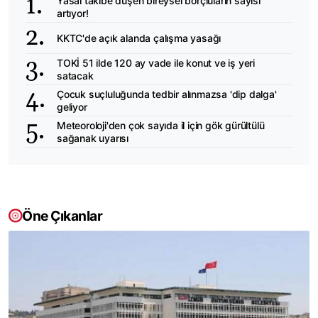
Yasal takibe düşen bireysel borçluların sayısı
artıyor!
KKTC'de açık alanda çalışma yasağı
TOKİ 51 ilde 120 ay vade ile konut ve iş yeri
satacak
Çocuk suçluluğunda tedbir alınmazsa 'dip dalga'
geliyor
Meteoroloji'den çok sayıda il için gök gürültülü
sağanak uyarısı
Öne Çıkanlar