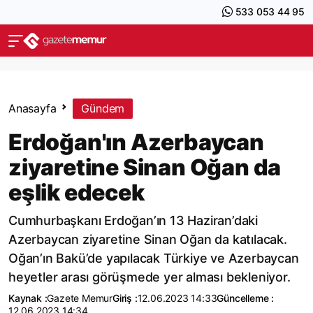
533 053 44 95
Anasayfa
Gündem
Erdoğan'ın Azerbaycan
ziyaretine Sinan Oğan da
eşlik edecek
Cumhurbaşkanı Erdoğan’ın 13 Haziran’daki
Azerbaycan ziyaretine Sinan Oğan da katılacak.
Oğan’ın Bakü’de yapılacak Türkiye ve Azerbaycan
heyetler arası görüşmede yer alması bekleniyor.
Kaynak :
Gazete Memur
Giriş :
12.06.2023 14:33
Güncelleme :
12.06.2023 14:34