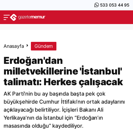
533 053 44 95
Anasayfa
Gündem
Erdoğan'dan
milletvekillerine 'İstanbul'
talimatı: Herkes çalışacak
AK Parti’nin bu ay başında başta pek çok
büyükşehirde Cumhur İttifakı’nın ortak adaylarını
açıklayacağı belirtiliyor. İçişleri Bakanı Ali
Yerlikaya’nın da İstanbul için “Erdoğan’ın
masasında olduğu” kaydediliyor.