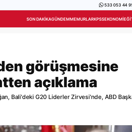
533 053 44 9
SON DAKIKA
GÜNDEM
MEMURLAR
KPSS
EKONOMI
EĞI
iden görüşmesine
ntten açıklama
, Bali'deki G20 Liderler Zirvesi'nde, ABD Başk