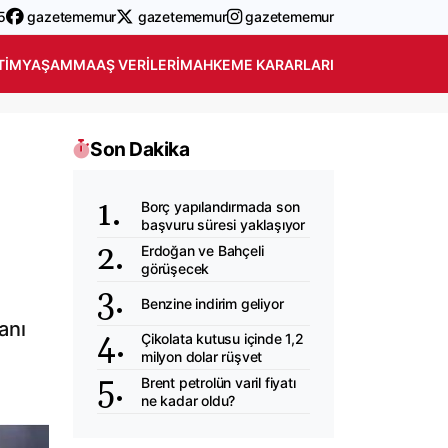
5
gazetememur
gazetememur
gazetememur
TIM
YAŞAM
MAAŞ VERILERI
MAHKEME KARARLARI
Son Dakika
Borç yapılandırmada son
başvuru süresi yaklaşıyor
Erdoğan ve Bahçeli
görüşecek
Benzine indirim geliyor
anı
Çikolata kutusu içinde 1,2
milyon dolar rüşvet
Brent petrolün varil fiyatı
ne kadar oldu?