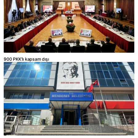
900 PKK’lı kapsam dışı