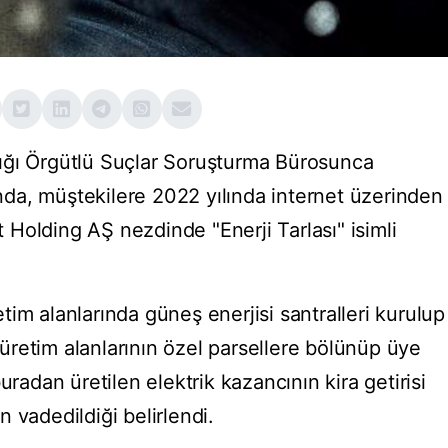
ığı Örgütlü Suçlar Soruşturma Bürosunca
da, müştekilere 2022 yılında internet üzerinden
at Holding AŞ nezdinde "Enerji Tarlası" isimli
retim alanlarında güneş enerjisi santralleri kurulup
, üretim alanlarının özel parsellere bölünüp üye
uradan üretilen elektrik kazancının kira getirisi
 vadedildiği belirlendi.