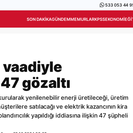
533 053 44 9
SON DAKIKA
GÜNDEM
MEMURLAR
KPSS
EKONOMI
EĞI
" vaadiyle
 47 gözaltı
 kurularak yenilenebilir enerji üretileceği, üretim
şterilere satılacağı ve elektrik kazancının kira
andırıcılık yapıldığı iddiasına ilişkin 47 şüpheli