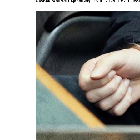
Kaynak :
Anadolu Ajansı
Giriş :
26.10.2024 08:27
Günce