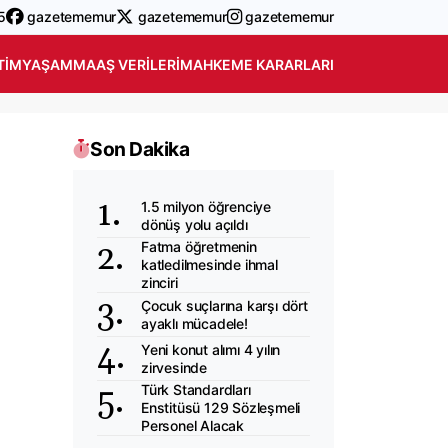
5
gazetememur
gazetememur
gazetememur
TIM
YAŞAM
MAAŞ VERILERI
MAHKEME KARARLARI
Son Dakika
1.5 milyon öğrenciye
dönüş yolu açıldı
Fatma öğretmenin
katledilmesinde ihmal
zinciri
Çocuk suçlarına karşı dört
ayaklı mücadele!
Yeni konut alımı 4 yılın
zirvesinde
Türk Standardları
Enstitüsü 129 Sözleşmeli
Personel Alacak