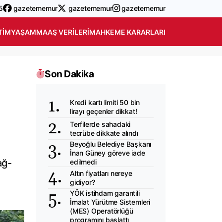
5
gazetememur
gazetememur
gazetememur
TIM
YAŞAM
MAAŞ VERILERI
MAHKEME KARARLARI
Son Dakika
Kredi kartı limiti 50 bin
lirayı geçenler dikkat!
Terfilerde sahadaki
tecrübe dikkate alındı
Beyoğlu Belediye Başkanı
İnan Güney göreve iade
ağ-
edilmedi
Altın fiyatları nereye
gidiyor?
YÖK istihdam garantili
İmalat Yürütme Sistemleri
(MES) Operatörlüğü
programını başlattı