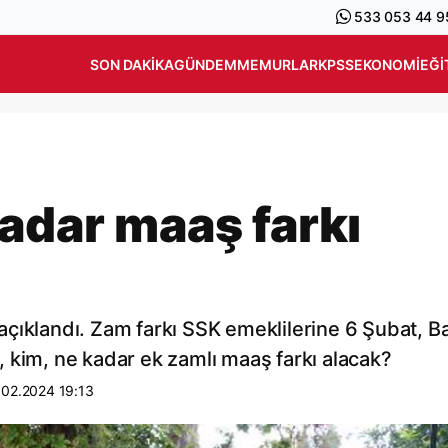
533 053 44 9
SON DAKIKA
GÜNDEM
MEMURLAR
KPSS
EKONOMI
EĞI
kadar maaş farkı
çıklandı. Zam farkı SSK emeklilerine 6 Şubat, B
ki, kim, ne kadar ek zamlı maaş farkı alacak?
.02.2024 19:13