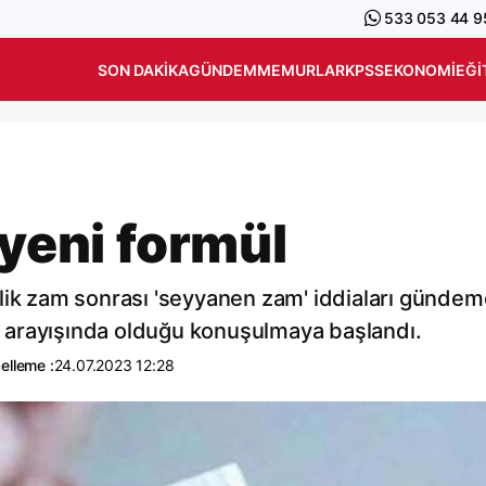
533 053 44 9
SON DAKIKA
GÜNDEM
MEMURLAR
KPSS
EKONOMI
EĞI
 yeni formül
lik zam sonrası 'seyyanen zam' iddiaları gündem
ül arayışında olduğu konuşulmaya başlandı.
elleme :
24.07.2023 12:28