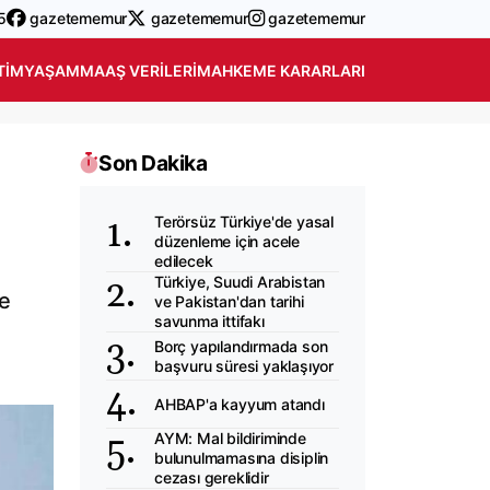
5
gazetememur
gazetememur
gazetememur
TIM
YAŞAM
MAAŞ VERILERI
MAHKEME KARARLARI
Son Dakika
Terörsüz Türkiye'de yasal
düzenleme için acele
edilecek
Türkiye, Suudi Arabistan
e
ve Pakistan'dan tarihi
savunma ittifakı
Borç yapılandırmada son
başvuru süresi yaklaşıyor
AHBAP'a kayyum atandı
AYM: Mal bildiriminde
bulunulmamasına disiplin
cezası gereklidir