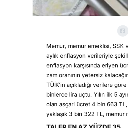
Memur, memur emeklisi, SSK v
aylık enflasyon verileriyle şe
enflasyon karşısında eriyen ücr
zam oranının yetersiz kalacağın
TÜİK’in açıkladığı verilere gör
binlerce lira uçtu. Yılın ilk 5
olan asgari ücret 4 bin 663 TL
yaklaşık 3 bin 322 TL, memur m
TALEP EN AZ YÜZDE 35