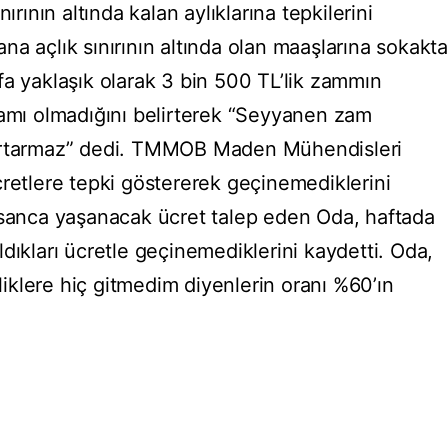
ırının altında kalan aylıklarına tepkilerini
a açlık sınırının altında olan maaşlarına sokakta
fa yaklaşık olarak 3 bin 500 TL’lik zammın
lamı olmadığını belirterek “Seyyanen zam
kurtarmaz” dedi. TMMOB Maden Mühendisleri
cretlere tepki göstererek geçinemediklerini
nsanca yaşanacak ücret talep eden Oda, haftada
dıkları ücretle geçinemediklerini kaydetti. Oda,
nliklere hiç gitmedim diyenlerin oranı %60’ın