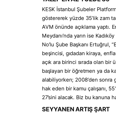
KESK İstanbul Şubeler Platform
göstererek yüzde 35’lik zam tal
AVM önünde açıklama yaptı. E
Meydanı’nda yarın ise Kadıköy 
No’lu Şube Başkanı Ertuğrul, 
beşincisi, gıdadan kiraya, enf
açık ara birinci sırada olan bi
başlayan bir öğretmen ya da ka
alabiliyorken; 2008’den sonra g
hak eden bir kamu çalışanı, 55
27’sini alacak. Biz bu kanuna h
SEYYANEN ARTIŞ ŞART