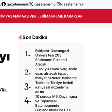
5
gazetememur
gazetememur
gazetememur
TIM
YAŞAM
MAAŞ VERILERI
MAHKEME KARARLARI
Son Dakika
Eskişehir Osmangazi
yı
Üniversitesi 203
Sözleşmeli Personel
Alacak
2027 yılı emlak vergisinde
esas alınacak inşaat
maliyet bedelleri belirlendi
Terörsüz Türkiye hedefi
için yasal düzenleme
’lik
adımı
10 soruda Milli Dayanışma
ve Toplumsal
Bütünleşmenin
Güçlendirilmesine Dair