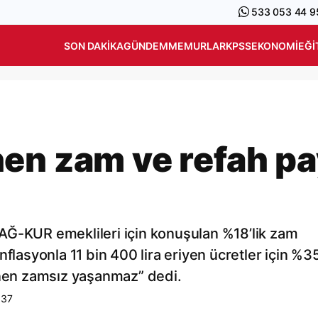
533 053 44 9
SON DAKIKA
GÜNDEM
MEMURLAR
KPSS
EKONOMI
EĞI
en zam ve refah pa
AĞ-KUR emeklileri için konuşulan %18’lik zam
flasyonla 11 bin 400 lira eriyen ücretler için %35
anen zamsız yaşanmaz” dedi.
:37