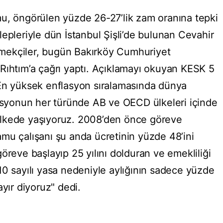
u, öngörülen yüzde 26-27’lik zam oranına tepki
epleriyle dün İstanbul Şişli’de bulunan Cevahir
mekçiler, bugün Bakırköy Cumhuriyet
Rıhtım’a çağrı yaptı. Açıklamayı okuyan KESK 5
“En yüksek enflasyon sıralamasında dünya
lasyonun her türünde AB ve OECD ülkeleri içinde
r ülkede yaşıyoruz. 2008’den önce göreve
mu çalışanı şu anda ücretinin yüzde 48’ini
öreve başlayıp 25 yılını dolduran ve emekliliği
10 sayılı yasa nedeniyle aylığının sadece yüzde
ayır diyoruz" dedi.