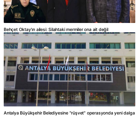
Behçet Oktay'ın ailesi: Silahtaki mermiler ona ait değil
Antalya Büyükşehir Belediyesine "rüşvet" operasyonda yeni dalga