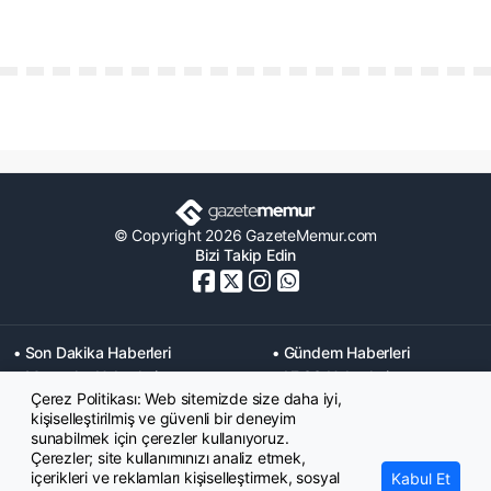
© Copyright 2026 GazeteMemur.com
Bizi Takip Edin
• Son Dakika Haberleri
• Gündem Haberleri
• Memurlar Haberleri
• KPSS Haberleri
Çerez Politikası: Web sitemizde size daha iyi,
• Ekonomi Haberleri
• Eğitim Haberleri
kişiselleştirilmiş ve güvenli bir deneyim
• Yaşam Haberleri
• Maaş Verileri Haberleri
sunabilmek için çerezler kullanıyoruz.
• Mahkeme Kararları
Çerezler; site kullanımınızı analiz etmek,
Haberleri
içerikleri ve reklamları kişiselleştirmek, sosyal
Kabul Et