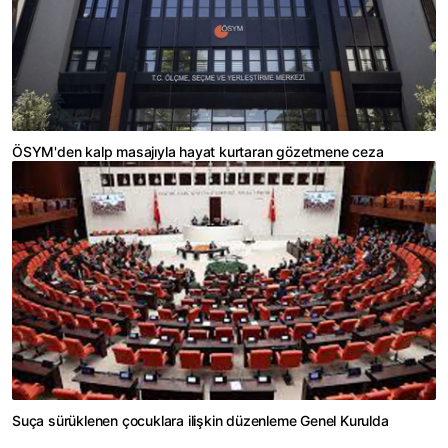
ÖSYM'den kalp masajıyla hayat kurtaran gözetmene ceza
Suça sürüklenen çocuklara ilişkin düzenleme Genel Kurulda