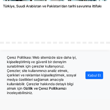
Türkiye, Suudi Arabistan ve Pakistan'dan tarihi savunma ittifakı
Çerez Politikası: Web sitemizde size daha iyi,
kişiselleştirilmiş ve güvenli bir deneyim
sunabilmek için çerezler kullanıyoruz.
Çerezler; site kullanımınızı analiz etmek,
içerikleri ve reklamları kişiselleştirmek, sosyal
Kabul Et
medya özellikleri sağlamak amacıyla
© Copyright 2026 GazeteMemur.com
kullanılabilir. Çerezler hakkında detaylı bilgi
Bizi Takip Edin
almak için
Gizlilik ve Çerez Politikamızı
inceleyebilirsiniz.
• Son Dakika Haberleri
• Gündem Haberleri